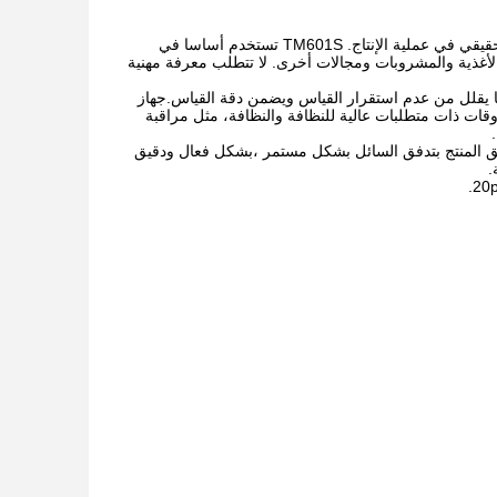
نحن نركز على تطوير تكنولوجيا قياس التدفق بحيث أن منتجاتنا تخدم قياس التدفق في الوقت الحقيقي في عملية الإنتاج. TM601S تستخدم أساسا في
ج الأغذية والمشروبات ومجالات أخرى. لا تتطلب معرفة مهنية
يب ، مما يقلل من عدم استقرار القياس ويضمن دقة القياس.جهاز
قات ذات متطلبات عالية للنظافة والنظافة، مثل مراقبة
سمح تطبيق المنتج بتدفق السائل بشكل مستمر ،بشكل فعال ودقيق
.