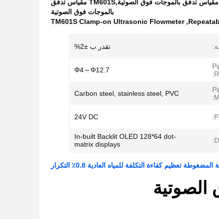
مقياس تدفق الموجات فوق الصوتية العادية المضغوطة بالماء,0.8 ٪ التكرارية عقدة على مقياس تدفق بالموجات فوق الصوتية,TM601S مقياس تدفق
بالموجات فوق الصوتية
TM601S Clamp-on Ultrasonic Flowmeter
,
ة:
تقدر ب ±2%
Pi
Φ4～Φ12.7
R
Pi
Carbon steel, stainless steel, PVC
M
24V DC
P
In-built Backlit OLED 128*64 dot-
D
matrix displays