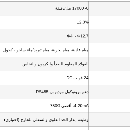
0~17000 مل/دقيقة
±2.0%
Φ4 ~ Φ12.7
مياه عادية، مياه بحرية، مياه تبريد/ماء ساخن، كحول
الفولاذ المقاوم للصدأ والكربون والنحاس
24 فولت DC
دعم بروتوكول مودبوس RS485
4-20mA، أقصى 750Ω
وظيفة إنذار الحد العلوي والسفلي للخارج (اختياري)