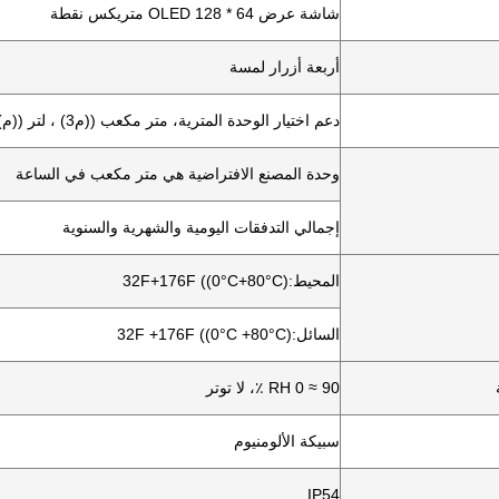
شاشة عرض OLED 128 * 64 متريكس نقطة
أربعة أزرار لمسة
دعم اختيار الوحدة المترية، متر مكعب ((م3) ، لتر ((م)) ، غالونات الولايات المتحدة ((غال)).
وحدة المصنع الافتراضية هي متر مكعب في الساعة
إجمالي التدفقات اليومية والشهرية والسنوية
المحيط:32F+176F ((0°C+80°C)
السائل:32F ‬+176F ((0°C ‬+80°C)
RH 0 ≈ 90 ٪، لا توتر
سبيكة الألومنيوم
IP54