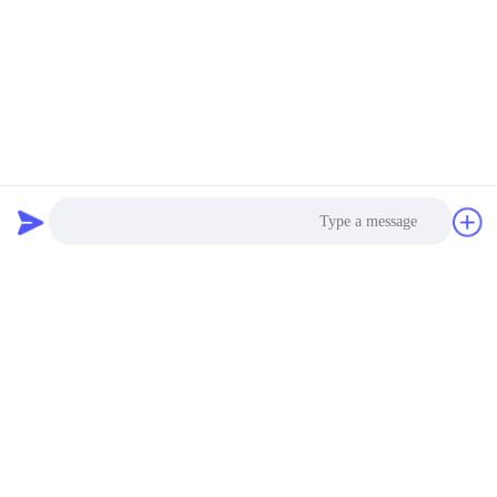
مقياس تدفق بالموجات فوق
عداد التدفق بالموجات فوق
الصوتية ST501
الصوتية للتركيب الثابت
ST501
احصل على أفضل سعر
احصل على أفضل سعر
Flo-Instruments Co., Ltd
sales@flo-instruments.com
Photo
86-0755-28285391
Video Call
الطابق 15، المبنى F، مركز بانتيان الدولي، رقم 5 شارع
هوانتشينغ الجنوبي، شارع بانتيان، منطقة لونغغانغ، شنشن، 518129،
Audio Call
الصين