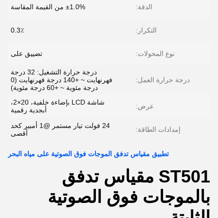
الدقة:
±1.0% من القيمة المقاسة
التكرار:
0.3٪
نوع المحولات:
تضييق على
درجة حرارة التشغيل: 32 درجة
درجة حرارة العمل:
فهرنهايت ~ +140 درجة فهرنهايت (0
درجة مئوية ~ +60 درجة مئوية)
شاشة LCD بإضاءة خلفية، 20×2،
عرض:
أبجدية رقمية
24 فولت تيار مستمر @1 أمبير كحد
إمدادات الطاقة:
أقصى
تطبيق مقياس تدفق الموجات فوق الصوتية على مياه البحر
ST501 مقياس تدفق
بالموجات فوق الصوتية
الثابتة