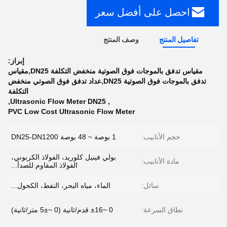
احصل على أفضل سعر
تفاصيل المنتج
وصف المنتج
إبراز:
مقياس تدفق بالموجات فوق الصوتية منخفض التكلفة DN25,مقياس
تدفق بالموجات فوق الصوتية DN25,عداد تدفق فوق الصوتي منخفض
التكلفة
,
Ultrasonic Flow Meter DN25
,
PVC Low Cost Ultrasonic Flow Meter
حجم الأنابيب:
1 بوصة ~ 48 بوصة DN25-DN1200
بولي فينيل كلوريد، الفولاذ الكربوني،
مادة الأنابيب:
الفولاذ المقاوم للصدأ...
سائل:
الماء، مياه البحر، النفط، الكحول...
نطاق السرعة:
0 ~±16 قدم/ثانية (0 ~±5 متر/ثانية)