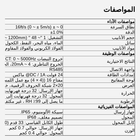
المواصفات
مواصفات الأداء
نطاق السرعة
0 ~ ± 16ft/s (0 ~ ± 5m/s)
الدقة
±1.0%
حجم الأنابيب
التشغيل: 1 ′′~ 48 ′′ (25mm~ 1200mm)
سائل
الماء، مياه البحر، النفط، الكحول...
مواد الأنابيب
الفولاذ الكربوني والفولاذ المقاوم لل
مواصفات الوظيفة
خروج النبضات OCT: 0 ~ 5000Hz.
النتائج الاختيارية
الخروج التناظري: 4 ~ 20mA، الحمل الأقصى 750Ω.
واجهة الاتصال
RS485
إمدادات الطاقة
24 فولت DC / 1A@ ماكس
لوحة المفاتيح
مفتاح 16 ((4 × 4) مع عمل اللمس
العرض
20×2 شبكة الحروف الرقمية، خلفية مضاءة LCD.
جهاز الإرسال: 32 درجة فهرنهايت إلى 140 درجة فهرنهايت (0 درجة مئوية إلى 60 درجة مئوية)
الحرارة
المحول: 32 درجة فهرنهايت إلى 140 درجة فهرنهايت (0 درجة مئوية إلى 60 درجة مئوية)
الرطوبة
ما يصل إلى 99٪ RH ، غير مكثف
المواصفات الفيزيائية
جهاز إرسال
سبيكة الألومنيوم، IP65.
المحول
تصميم مغلف، IP68
كابل المحول
طول الكابل القياسي: 33 قدم (10 متر).
جهاز الإرسال: حوالي 0.7 كجم.
الوزن
المحول: حوالي 0.4 كجم