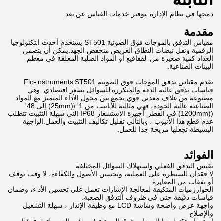
دمجها في نظام الإدارة لتوفير خدمات القياس عن بعد.
مقدمة
مقياس التدفق بالموجات فوق الصوتية ST501 يستخدم أحدث التكنولوجيا
الرقمية ونقل نبضات النطاق العريض منخفض الجهد.يمكن أن يتضمن
العداد كمية صغيرة من الفقاقيع أو المواد الصلبة المعلقة في معظم
البيئات الصناعية.
يقدم مقياس تدفق الموجات فوق الصوتية Flo-Instruments ST501
قياسات تدفق عالية الدقة والمتكررة للسوائل بسعر اقتصادي. وهي
مصنوعة من غلاف معدني قوي.يجمع بين محول الأداء المتميز مع المواد
الصناعية عالية الجودة، فهي مثالية للأنابيب من 1' ((25mm) إلى 48'
((1200mm) في القطر. أجهزة الاستشعار IP68 التي سهلة التثبيت تتطلب
عدم قطع هذا الأنبوب ، وبالتالي تقليل تكاليف التثبيت والعمل.الواجهة
البسيطة تجعلها مريحة جدا للعمل.
الفوائد
يقيس التدفق الفعلي واستهلاك السوائل المختلفة
لا فقدان للسيطرة على العملية، وتحسين الأصول والكفاءة، لا وقت توقف
أو نفقات من المعايرة
الخوارزميات المتكيفة لمعالجة الإشارات تعمل على تحسين الأداء، وضمان
قياسات دقيقة حتى في ظروف التدفق الصعبة.
واجهة عرض واضحة وشاشة LCD مع وظيفة الإنذار ، سهلة التشغيل
والإصلاح