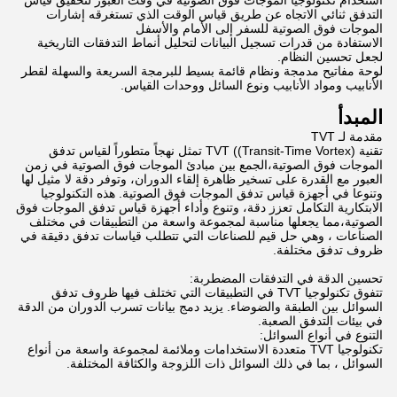
استخدام تكنولوجيا الموجات فوق الصوتية في وقت العبور لتحقيق قياس
التدفق ثنائي الاتجاه عن طريق قياس الوقت الذي تستغرقه إشارات
الموجات فوق الصوتية للسفر إلى الأمام والأسفل
الاستفادة من قدرات تسجيل البيانات لتحليل أنماط التدفقات التاريخية
لجعل تحسين النظام.
لوحة مفاتيح مدمجة ونظام قائمة بسيط للبرمجة السريعة والسهلة لقطر
الأنابيب ومواد الأنابيب ونوع السائل ووحدات القياس.
المبدأ
مقدمة لـ TVT
تقنية TVT ((Transit-Time Vortex) تمثل نهجاً متطوراً لقياس تدفق
الموجات فوق الصوتية،الجمع بين مبادئ الموجات فوق الصوتية في زمن
العبور مع القدرة على تسخير ظاهرة إلقاء الدوران، وتوفر دقة لا مثيل لها
وتنوعا في أجهزة قياس تدفق الموجات فوق الصوتية. هذه التكنولوجيا
الابتكارية التكامل تعزز دقة، وتنوع وأداء أجهزة قياس تدفق الموجات فوق
الصوتية،مما يجعلها مناسبة لمجموعة واسعة من التطبيقات في مختلف
الصناعات ، وهي حل قيم للصناعات التي تتطلب قياسات تدفق دقيقة في
ظروف تدفق مختلفة.
تحسين الدقة في التدفقات المضطربة:
تتفوق تكنولوجيا TVT في التطبيقات التي تختلف فيها ظروف تدفق
السوائل بين الطبقة والضوضاء. يزيد دمج بيانات تسرب الدوران من الدقة
في بيئات التدفق الصعبة.
التنوع في أنواع السوائل:
تكنولوجيا TVT متعددة الاستخدامات وملائمة لمجموعة واسعة من أنواع
السوائل ، بما في ذلك السوائل ذات اللزوجة والكثافة المختلفة.