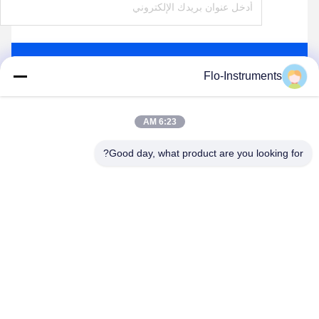
ارسل
Flo-Instruments
6:23 AM
Good day, what product are you looking for?
Flo-Instruments Co., Ltd
sales@flo-instruments.com
86-0755-28285391
الطابق 15، المبنى F، مركز بانتيان الدولي، رقم 5 شارع
هوانتشينغ الجنوبي، شارع بانتيان، منطقة لونغغانغ، شنشن، 518129،
الصين