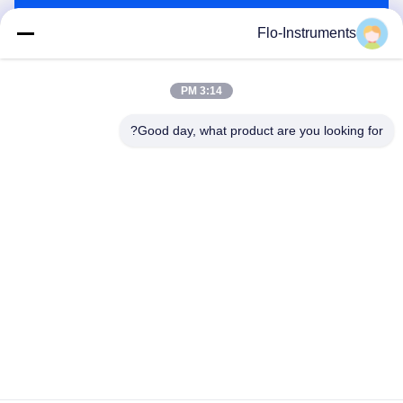
ارسل
Flo-Instruments
3:14 PM
Good day, what product are you looking for?
Flo-Instruments Co., Ltd
sales@flo-instruments.com
86-0755-28285391
الطابق 15، المبنى F، مركز بانتيان الدولي، رقم 5 شارع
هوانتشينغ الجنوبي، شارع بانتيان، منطقة لونغغانغ، شنشن، 518129،
الصين
الصين جودة جيدة مقياس تدفق فوق الصوتي المورد. حقوق الطبع