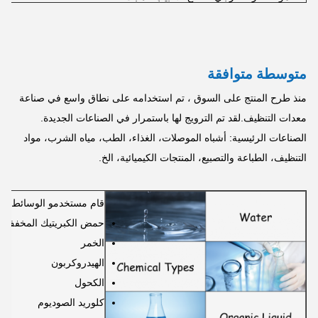
متوسطة متوافقة
منذ طرح المنتج على السوق ، تم استخدامه على نطاق واسع في صناعة
معدات التنظيف.لقد تم الترويج لها باستمرار في الصناعات الجديدة.
الصناعات الرئيسية: أشباه الموصلات، الغذاء، الطب، مياه الشرب، مواد
التنظيف، الطباعة والتصبيع، المنتجات الكيميائية، الخ.
قام مستخدمو الوسائط بق
حمض الكبريتيك المخفف
الخمر
الهيدروكربون
الكحول
كلوريد الصوديوم