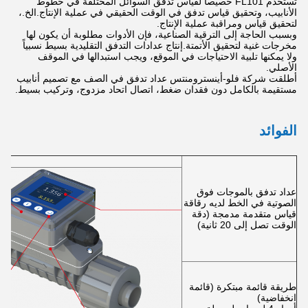
تستخدم FL101 خصيصا لقياس تدفق السوائل المختلفة في خطوط
الأنابيب، وتحقيق قياس تدفق في الوقت الحقيقي في عملية الإنتاج.الخ.،
لتحقيق قياس ومراقبة عملية الإنتاج.
وبسبب الحاجة إلى الترقية الصناعية، فإن الأدوات مطلوبة أن يكون لها
مخرجات غنية لتحقيق الأتمتة.إنتاج عدادات التدفق التقليدية بسيط نسبياً
ولا يمكنها تلبية الاحتياجات في الموقع، ويجب استبدالها في الموقف
الأصلي.
أطلقت شركة فلو-أينسترومنتس عداد تدفق في الصف مع تصميم أنابيب
مستقيمة بالكامل دون فقدان ضغط، اتصال اتحاد مزدوج، وتركيب بسيط.
الفوائد
عداد تدفق بالموجات فوق
الصوتية في الخط لديه رقاقة
قياس متقدمة مدمجة (دقة
الوقت تصل إلى 20 ثانية)
طريقة قائمة مبتكرة (قائمة
انخفاضية)