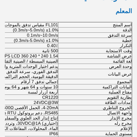
المعلم
اسم المنتج
FL101 مقياس تدفق بالموجات فوق الصوتية في الخط
الدقة
±1.0% (0.3m/s~5.0m/s)
سرعة التدفق
0.1m/s~10.0m/s
خطية
±1.0% (0.3m/s-5.0m/s)
التكرار
0.40٪
وقت الاستجابة
500 ثانية
عرض الشاشة
1.54 240 * 240 IPS LCD 360 درجة الدوران (لسهولة القراءة)
لغة القائمة
الصينية المبسطة / الصينية التقليدية
وحدة العرض
يدعم اختيار الوحدات المترية والإمبريالية، m3/h، LPM، ml/min، GPM، LPH، الوحدة الافت
التدفق الفوري، سرعة التدفق الفو
عرض البيانات
الدقيقة اليومية، الحجم التراكمي 
المجموع
إجمالي تدفق 7 أرقام
البيانات التراكمية
10 سنوات و 64 شهر و 64 يوم
مفتاح العملية
أربعة أزرار لمسة
بطارية التقويم
CR1220
إمدادات الطاقة
24VDC@3W
الخروج التناظري
4-20mA، الحمل الأقصى 600Ω
واجهة الاتصال
RS485، دعم بروتوكول ModBus RTU
مخرج الإنذار
إنتاج إنذار الحد العلوي والسفلي ل
مخرج رله
(اختياري) 30VDC@1A، وتردد التبديل أقل من 2Hz
الإعلام
الماء، المحلولات، المفاعلات الكيميائية (ا
مستوى الحماية
IP66