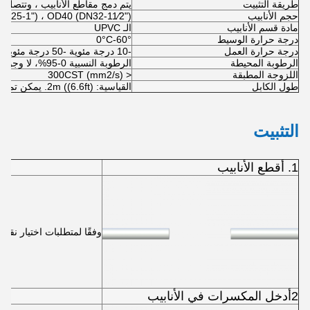
طريقة التثبيت
يتم دمج مقاطع الأنابيب ، وتتصل أنابيب PVC-U بالاتحادات (المفاصل
حجم الأنابيب
DN25-1") ، OD40 (DN32-11⁄2")
مادة قسم الأنابيب
الـ UPVC
درجة حرارة الوسيط
0°C-60°
درجة حرارة العمل
-10 درجة مئوية -50 درجة مئوية
الرطوبة المحيطة
الرطوبة النسبية 0-95%، لا وجود لتكثيف
اللزوجة المطبقة
< 300CST (mm2/s)
طول الكابل
القياسية: 2m ((6.6ft). يمكن تمديدها إلى 20m ((66ft)
التثبيت
1. أقطع الأنابيب
وفقًا لمتطلبات اختيار نقط
2أدخل المكسرات في الأنابيب