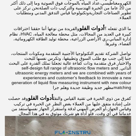
الكهرومغناطيسي،عداد المياه بالموجات فوق الصوتية وما إلى ذلك أكثر
من 20 عاما من الخبرة الهندسية والتركيب ذات الصلةنحن نركز على
تطوير الصناعات التجاريةوتكنولوجيا قياس التدفق المدني ومتطلبات
العملاء.
أدوات الفلو
ما الذي تفعله ؟
والفريدة من نوعها أننا حققنا اختراقات
كبيرة في العديد من المجالات، مثل محطة معالجة المياه، HVAC، نظام
إدارة المباني،ري الأراضي الزراعية، محطة توليد الطاقة الكهرومائية،
الفضاء، وغيرها.
تواصل الشركة تقديم التكنولوجيا الأجنبية المتقدمة ومكونات المنتجات،
جنبا إلى جنب مع طلب السوق وتطبيقها، وتكرس نفسها للبحث
والاختبار.فرق متقدمة وذات كفاءة عالية تجعلنا نملك القدرة على البحث
الذاتي, self-design full range of ultrasonic flow meters and
ultrasonic energy meters and we are combined with years of
experiences and customer's feedback to innovate a new
generation of liquid flow measuring instrument with new colour
matchingمظهر جديد وظيفة جديدة وهلم جرا
أدوات الفلو
كفرق من ذوي الخبرة في تقنية القياس والنقل
وقد حصلت
على إشادة متفق عليها من العملاء بغض النظر عن الخبرة في تركيب
وقياس الجهاز،أو العرض المهني لدقة واستقرار الجهاز نفسهاستفد من
خدماتنا في أي وقت، فلو أداة هو شريك موثوق به في هذا المجال.