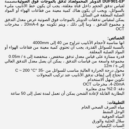
DUF901-EP الدوبلر المحمول
عداد تدفق بالموجات فوق الصوتية
مصممة
لقياس تدفق الحجم داخل قناة مغلقة، يجب أن يكون خط الأنابيب مليء
بالسوائل، ويجب أن يكون هناك كمية معينة من فقاعات الهواء أو المواد
الصلبة المعلقة في السائل.
يمكن لمقياس تدفقات الدوبلر بالموجات فوق الصوتية عرض معدل التدفق
و مجموع التدفق ، وما إلى ذلك ، ويتم تكوينه مع 4-20mA ، مخرجات
OCT
الخصائص:
انها مناسبة لأحجام الأنابيب تتراوح من 40 إلى 4000mm
بالنسبة للسوائل القذرة، يجب أن تحتوي كمية معينة من فقاعات الهواء أو
المواد الصلبة المعلقة.
قدرة ممتازة على قياس معدل تدفق منخفض ، منخفضة إلى 0.05m / s
مجموعة واسعة من قياسات التدفق ، يمكن أن يصل معدل التدفق العالي
إلى 12m / s
محول درجة الحرارة العالية مناسب للسوائل من -35 °C ~ 200 °C
لا تحتاج إلى إيقاف تدفق الأنابيب عند تركيب المحولات
تكوين سهل الاستخدام
4-20mA، مخرجات OCT
دقة: 2.0% مدى معايرة
البطارية القابلة لإعادة الشحن يمكن أن تعمل لمدة تصل إلى 50 ساعة
التطبيقات:
مياه الصرف الصحي الخام
الوحل النشط
المياه الجوفية
سلال الخلية والورق
السبات الكيميائي