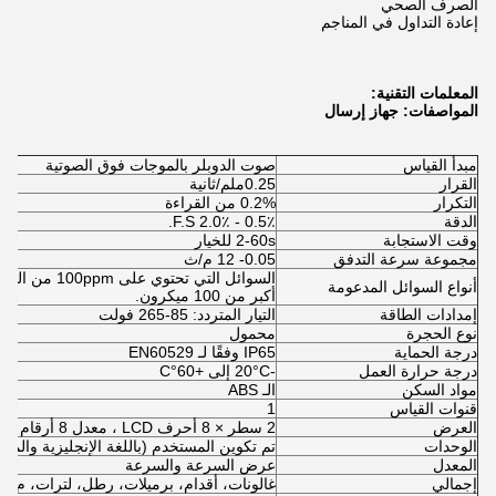
الصرف الصحي
إعادة التداول في المناجم
المعلمات التقنية:
المواصفات
: جهاز إرسال
مبدأ القياس
صوت الدوبلر بالموجات فوق الصوتية
القرار
0.25ملم/ثانية
التكرار
0.2% من القراءة
الدقة
0.5٪ - 2.0٪ F.S.
وقت الاستجابة
2-60s للخيار
مجموعة سرعة التدفق
0.05- 12 م/ث
أنواع السوائل المدعومة
أكبر من 100 ميكرون.
إمدادات الطاقة
التيار المتردد: 85-265 فولت
نوع الحجرة
محمول
درجة الحماية
IP65 وفقًا لـ EN60529
درجة حرارة العمل
-20°C إلى +60°C
مواد السكن
الـ ABS
قنوات القياس
1
العرض
2 سطر × 8 أحرف LCD ، معدل 8 أرقام أو إجمالي 8 أرقام (يمكن إعادة تعيينها)
الوحدات
تم تكوين المستخدم (باللغة الإنجليزية والمتر
المعدل
عرض السرعة والسرعة
إجمالي
غالونات، أقدام، برميلات، رطل، لترات، م3، كيلوغرام