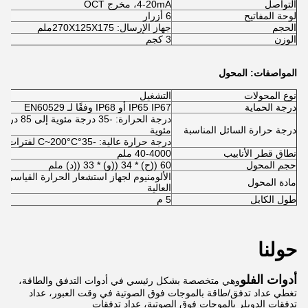
التواصل
4-20mA، مخرج OCT
لوحة المفاتيح
6 أزرار
الحجم
جهاز الإرسال: 270X125X175ملم
الوزن
3 كجم
المواصفات
: المحول
نوع المحولات
التشغيل
درجة الحماية
IP65 IP67 أو IP68 وفقًا لـ EN60529
درجة حرارة السائل المناسبة
مئوية
درجة حرارة عالية: -35°C~200°C لفترات قصيرة تصل إلى 250°C
نطاق قطر الأنابيب
40-4000 ملم
حجم المحول
60 ((ح) * 34 ((و) * 33 ((د) ملم
الألومنيوم لجهاز استشعار الحرارة القياسي، 
مادة المحول
العالية
طول الكابل
5 م
حولنا
أدوات الفلو
وهي متخصصة بشكل رئيسي في أدوات التدفق والطاقة،
تغطي عداد تدفق/طاقة بالموجات فوق الصوتية في وقت العبور، عداد
تدفقات الدوبلر بالموجات فوق الصوتية، عداد تدفقات