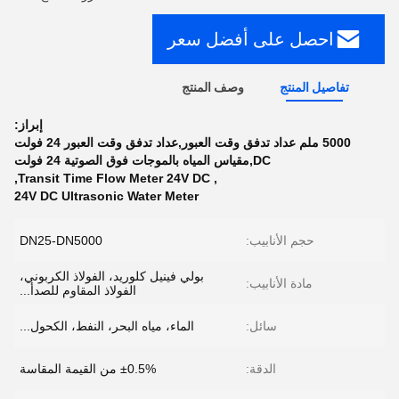
احصل على أفضل سعر
تفاصيل المنتج
وصف المنتج
إبراز:
5000 ملم عداد تدفق وقت العبور,عداد تدفق وقت العبور 24 فولت
DC,مقياس المياه بالموجات فوق الصوتية 24 فولت
,
Transit Time Flow Meter 24V DC
,
24V DC Ultrasonic Water Meter
حجم الأنابيب:
DN25-DN5000
بولي فينيل كلوريد، الفولاذ الكربوني،
مادة الأنابيب:
الفولاذ المقاوم للصدأ...
سائل:
الماء، مياه البحر، النفط، الكحول...
الدقة:
±0.5% من القيمة المقاسة