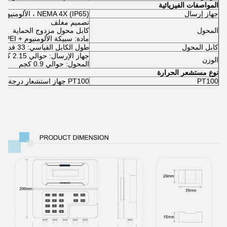
المواصفات الفيزيائية
جهاز إرسال
NEMA 4X (IP65) ، الألومنيوم المصبوب بالموت
تصميم مغلف
المحول
كابل محول مزدوج الحماية
مادة: سبيكة الألومنيوم + PEI
كابل المحول
طول الكابل القياسي: 33 قدم (10 متر).
جهاز الإرسال: حوالي 2.15 كجم
الوزن
المحول: حوالي 0.9 كجم
نوع مستشعر الحرارة
PT100
PT100 جهاز استشعار درجة الحرارة