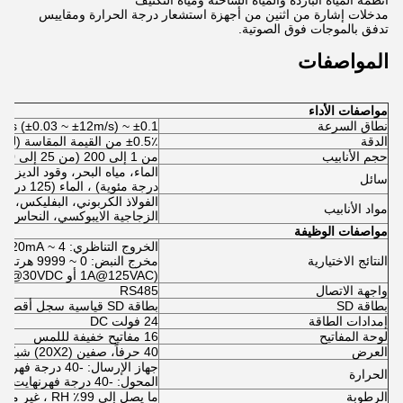
أنظمة المياه الباردة والمياه الساخنة ومياه التكثيف
مدخلات إشارة من اثنين من أجهزة استشعار درجة الحرارة ومقاييس
تدفق بالموجات فوق الصوتية.
المواصفات
مواصفات الأداء
نطاق السرعة
±0.1 ~ ±40ft/s (±0.03 ~ ±12m/s)
الدقة
±0.5٪ من القيمة المقاسة (لـ ±1.5ft/s~±40ft/s)
حجم الأنابيب
من 1 إلى 200 (من 25 إلى 5000 مم)
سائل
درجة مئوية) ، الماء (125 درجة مئوية) ، غيرها
الفولاذ الكربوني، البفليكس، الف
مواد الأنابيب
الزجاجية الايبوكسي، النحاس، غ
مواصفات الوظيفة
الخروج التناظري: 4 ~ 20mA، الحمل الأقصى 750Ω.
النتائج الاختيارية
(1A@125VAC أو 2A@30VDC)
واجهة الاتصال
RS485
بطاقة SD
بطاقة SD قياسية سجل أقصى: 512days فاصل زمني سجل،سجل أقصى: 2GB
إمدادات الطاقة
24 فولت DC
لوحة المفاتيح
16 مفاتيح خفيفة لللمس
العرض
40 حرفاً، صفين (20X2) شبكة رقمية أحرفية، شاشة LCD مضاءة خلفياً
جهاز الإرسال: -40 درجة فهرنهايت إلى 140 درجة فهرنهايت (-40 درجة مئوية إلى 60 درجة مئوية)
الحرارة
المحول: -40 درجة فهرنهايت إلى 248 درجة فهرنهايت (-40 درجة مئوية إلى 120 درجة مئوية)
الرطوبة
ما يصل إلى 99٪ RH ، غير مكثف