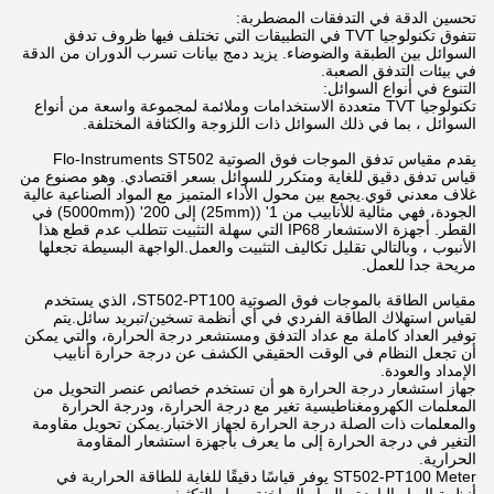
تحسين الدقة في التدفقات المضطربة:
تتفوق تكنولوجيا TVT في التطبيقات التي تختلف فيها ظروف تدفق
السوائل بين الطبقة والضوضاء. يزيد دمج بيانات تسرب الدوران من الدقة
في بيئات التدفق الصعبة.
التنوع في أنواع السوائل:
تكنولوجيا TVT متعددة الاستخدامات وملائمة لمجموعة واسعة من أنواع
السوائل ، بما في ذلك السوائل ذات اللزوجة والكثافة المختلفة.
يقدم مقياس تدفق الموجات فوق الصوتية Flo-Instruments ST502
قياس تدفق دقيق للغاية ومتكرر للسوائل بسعر اقتصادي. وهو مصنوع من
غلاف معدني قوي.يجمع بين محول الأداء المتميز مع المواد الصناعية عالية
الجودة، فهي مثالية للأنابيب من 1' ((25mm) إلى 200' ((5000mm) في
القطر. أجهزة الاستشعار IP68 التي سهلة التثبيت تتطلب عدم قطع هذا
الأنبوب ، وبالتالي تقليل تكاليف التثبيت والعمل.الواجهة البسيطة تجعلها
مريحة جدا للعمل.
مقياس الطاقة بالموجات فوق الصوتية ST502-PT100، الذي يستخدم
لقياس استهلاك الطاقة الفردي في أي أنظمة تسخين/تبريد سائل.يتم
توفير العداد كاملة مع عداد التدفق ومستشعر درجة الحرارة، والتي يمكن
أن تجعل النظام في الوقت الحقيقي الكشف عن درجة حرارة أنابيب
الإمداد والعودة.
جهاز استشعار درجة الحرارة هو أن تستخدم خصائص عنصر التحويل من
المعلمات الكهرومغناطيسية تغير مع درجة الحرارة، ودرجة الحرارة
والمعلمات ذات الصلة درجة الحرارة لجهاز الاختبار.يمكن تحويل مقاومة
التغير في درجة الحرارة إلى ما يعرف بأجهزة استشعار المقاومة
الحرارية.
ST502-PT100 Meter يوفر قياسًا دقيقًا للغاية للطاقة الحرارية في