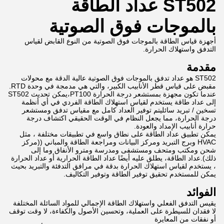
ST502 عداد الطاقة
بالموجات فوق الصوتية
أجهزة قياس الطاقة بالموجات فوق الصوتية من النوع القابض لقياس
التدفق واستهلاك الحرارة.
مقدمة
ST502 هو عداد تدفق بالموجات فوق الصوتية عالية الدقة مع محولات
مقبض على قياس قطر الأنابيب الكبير، والتي هي مدمجة في وحدة RTD.
عندما تكون مجهزة بمستشعر درجة الحرارة PT100،يمكن تحديث ST502
إلى عداد طاقة يستخدم لقياس استهلاك الطاقة الفردي في أي أنظمة
تسخين / تبريد سائليتم توفير العداد كامل مع مقياس تدفق ومستشعر
درجة الحرارة، مما يجعل النظام في الوقت الحقيقي اكتشاف درجة
حرارة أنابيب الإمداد والعودة.
يمكن تطبيق عداد الطاقة على نطاق واسع في تطبيقات مختلفة ، مثل
HVAC وبرج التبريد ومركز البيانات ومراجعة الطاقة والمباني ((مركز
شحن ومكتب ومتحف ومستشفى ومدرسة ومترو الأنفاق وما إلى
ذلك).عداد الطاقة، يطلق عليه أيضًا عداد الطاقة الحرارية أو عداد الحرارة
، يستخدم لقياس استهلاك الحرارة بدقة في مرافق التدفئة والتبريد بحيث
يمكن للمستخدم تحقيق توفير الطاقة وتوفير التكاليف.
الفوائد
يقيس التدفق الفعلي واستهلاك الطاقة الإجمالي للمواد السائلة المختلفة
لا فقدان للسيطرة على العملية، وتحسين الأصول والكفاءة، لا وقت توقف
أو نفقات من المعايرة