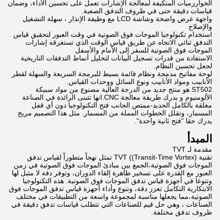
الخوارزميات المتكيفة لمعالجة الإشارات تعمل على تحسين الأداء، وضمان
قياسات دقيقة حتى في ظروف التدفق الصعبة.
واجهة عرض واضحة وشاشة LCD مع وظيفة الإنذار ، سهلة التشغيل
والإصلاح
استخدام تكنولوجيا الموجات فوق الصوتية في وقت العبور لتحقيق قياس
التدفق ثنائي الاتجاه عن طريق قياس الوقت الذي تستغرقه إشارات
الموجات فوق الصوتية للسفر إلى الأمام والأسفل
الاستفادة من قدرات تسجيل البيانات لتحليل أنماط التدفقات التاريخية
لجعل تحسين النظام.
لوحة مفاتيح مدمجة ونظام قائمة بسيط للبرمجة السريعة والسهلة لقطر
الأنابيب ومواد الأنابيب ونوع السائل ووحدات القياس.
ST502 هو منتج جديد من الدرجة العالية مصنوع من مواد سبيكة
الألومنيوم و يدرك طريقة معالجة CNC.انها تتبنى الرائدة في الصناعة
مغلقة بالكامل الحديد-ممتص الجانب فتح التكنولوجيا دون أي قفل
المسمار، وتقلل الخطوات المملة من المسمار. مثل هذا التصميم مريح
يدرك حقا "فتح ثانية واحدة".
المبدأ
مقدمة لـ TVT
تقنية TVT ((Transit-Time Vortex) تمثل نهجاً متطوراً لقياس تدفق
الموجات فوق الصوتية،الجمع بين مبادئ الموجات فوق الصوتية في زمن
العبور مع القدرة على تسخير ظاهرة إلقاء الدوران، وتوفر دقة لا مثيل لها
وتنوعا في أجهزة قياس تدفق الموجات فوق الصوتية. هذه التكنولوجيا
الابتكارية التكامل تعزز دقة، وتنوع وأداء أجهزة قياس تدفق الموجات فوق
الصوتية،مما يجعلها مناسبة لمجموعة واسعة من التطبيقات في مختلف
الصناعات ، وهي حل قيم للصناعات التي تتطلب قياسات تدفق دقيقة في
ظروف تدفق مختلفة.