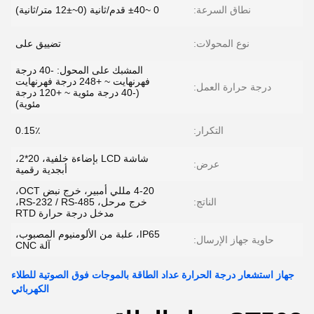
نطاق السرعة:
0 ~±40 قدم/ثانية (0~±12 متر/ثانية)
نوع المحولات:
تضييق على
المشبك على المحول: -40 درجة
فهرنهايت ~ +248 درجة فهرنهايت
درجة حرارة العمل:
(-40 درجة مئوية ~ +120 درجة
مئوية)
التكرار:
0.15٪
شاشة LCD بإضاءة خلفية، 20*2،
عرض:
أبجدية رقمية
4-20 مللي أمبير، خرج نبض OCT،
الناتج:
خرج مرحل، RS-232 / RS-485،
مدخل درجة حرارة RTD
IP65، علبة من الألومنيوم المصبوب،
حاوية جهاز الإرسال:
آلة CNC
جهاز استشعار درجة الحرارة عداد الطاقة بالموجات فوق الصوتية للطلاء
الكهربائي