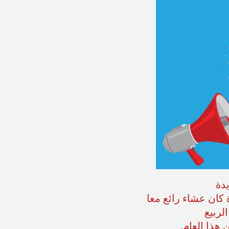
دة
كان عشاء رائع معا
لربيع
 هذا العام.