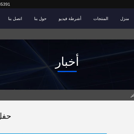
85391
منزل
المنتجات
أشرطة فيديو
حول بنا
اتصل بنا
أخبار
ز
حفل 