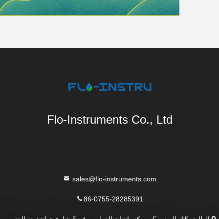
Flo-Instruments Co., Ltd
sales@flo-instruments.com
86-0755-28285391
الطابق 15، المبنى F، مركز بانتيان الدولي، رقم 5 شارع هوانتشينغ الجنوبي،